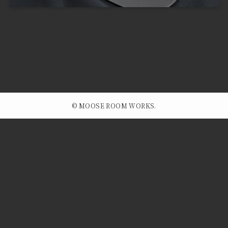
©
MOOSE ROOM WORKS.