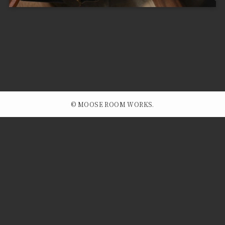
©
MOOSE ROOM WORKS.