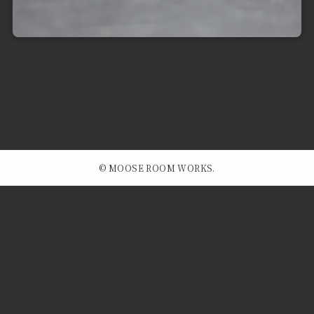
©
MOOSE ROOM WORKS.