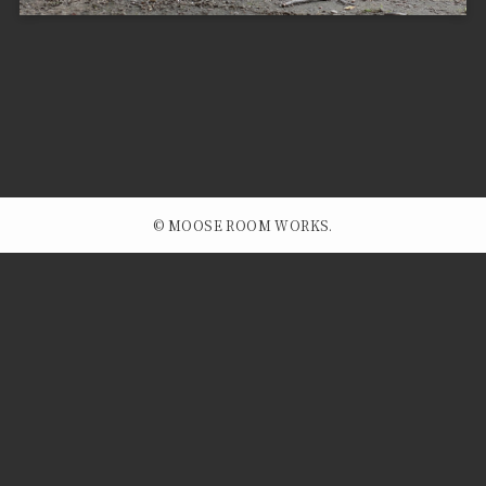
©
MOOSE ROOM WORKS.