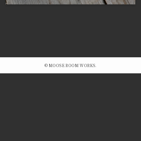
©
MOOSE ROOM WORKS.