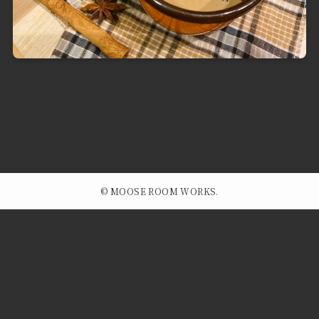
©
MOOSE ROOM WORKS.