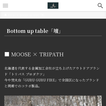
ホーム
Bottom up table「壇」
Bottom up table「壇」
■ MOOSE × TRIPATH
北海道を代表する金属加工会社が立ち上げたアウトドアブラン
ド「トリパス プロダクツ」
今や焚火台「GURU GURU FIRE」で全国区になったブランド
と同郷でのコラボ製品。