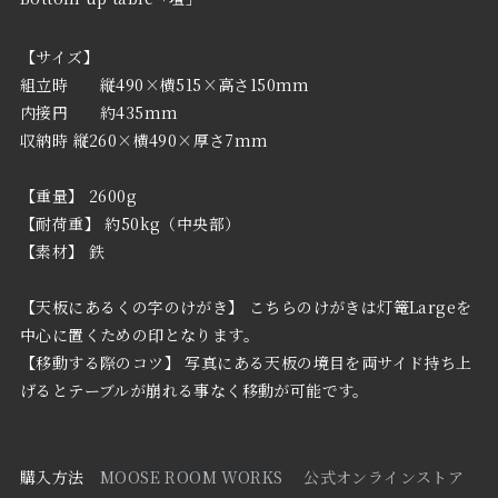
【サイズ】
組立時 縦490×横515×高さ150mm
内接円 約435mm
収納時 縦260×横490×厚さ7mm
【重量】 2600g
【耐荷重】 約50kg（中央部）
【素材】 鉄
【天板にあるくの字のけがき】 こちらのけがきは灯篭Largeを
中心に置くための印となります。
【移動する際のコツ】 写真にある天板の境目を両サイド持ち上
げるとテーブルが崩れる事なく移動が可能です。
購入方法
MOOSE ROOM WORKS 公式オンラインストア